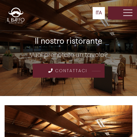
ITA
Il nostro ristorante
Home
Vuoi prenotate un tavolo?
Ristorante
Matrimoni
e
CONTATTACI
Banchetti
Hotel
Camere
Attività
Offerte
Contatti
Prenotazione