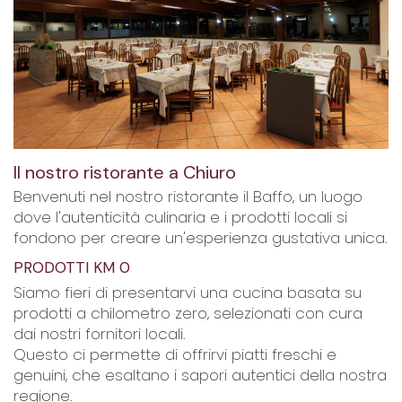
Il nostro ristorante a Chiuro
Benvenuti nel nostro ristorante il Baffo, un luogo
dove l'autenticità culinaria e i prodotti locali si
fondono per creare un'esperienza gustativa unica.
PRODOTTI KM 0
Siamo fieri di presentarvi una cucina basata su
prodotti a chilometro zero, selezionati con cura
dai nostri fornitori locali.
Questo ci permette di offrirvi piatti freschi e
genuini, che esaltano i sapori autentici della nostra
regione.